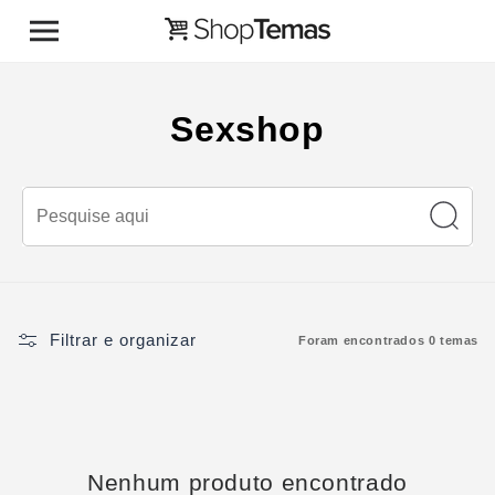
Pular para o conteúdo
C
Sexshop
o
l
e
ç
ã
Filtrar e organizar
Foram encontrados 0 temas
o
:
Nenhum produto encontrado