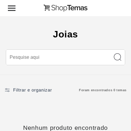
Pular para o conteúdo
C
Joias
o
l
e
ç
ã
Filtrar e organizar
Foram encontrados 0 temas
o
:
Nenhum produto encontrado